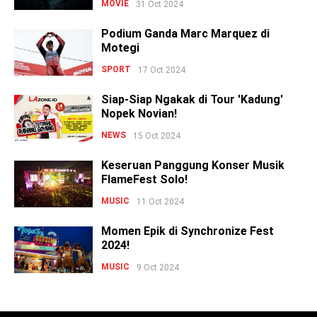
MOVIE
31 Oct 2024
Podium Ganda Marc Marquez di
Motegi
SPORT
17 Oct 2024
Siap-Siap Ngakak di Tour 'Kadung'
Nopek Novian!
NEWS
15 Oct 2024
Keseruan Panggung Konser Musik
FlameFest Solo!
MUSIC
11 Oct 2024
Momen Epik di Synchronize Fest
2024!
MUSIC
9 Oct 2024