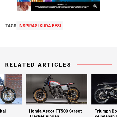
TAGS
INSPIRASI KUDA BESI
RELATED ARTICLES
kal
Honda Ascot FT500 Street
Triumph Bo
Tracker Ringan
Keindahan 