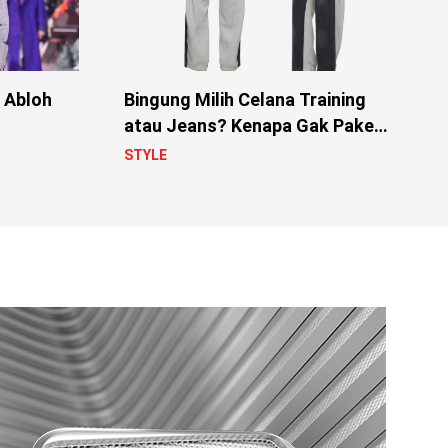
l Abloh
Bingung Milih Celana Training
atau Jeans? Kenapa Gak Pake
Keduanya!
STYLE