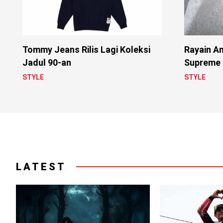
Tommy Jeans Rilis Lagi Koleksi
Rayain An
Jadul 90-an
Supreme b
Swarovsk
STYLE
STYLE
LATEST