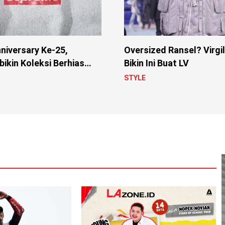
niversary Ke-25,
Oversized Ransel? Virgi
ikin Koleksi Berhias
Bikin Ini Buat LV
i
STYLE