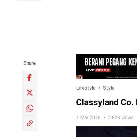
Share
Lifestyle
Style
Classyland Co. 
1 Mar 2018
2.823 views