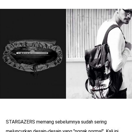
STARGAZERS memang sebelumnya sudah sering
meluncurkan desain-desain yang "nggak normal". Kali ini