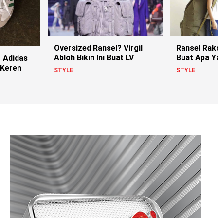
Oversized Ransel? Virgil
Ransel Raks
Abloh Bikin Ini Buat LV
Buat Apa Y
t Adidas
 Keren
STYLE
STYLE