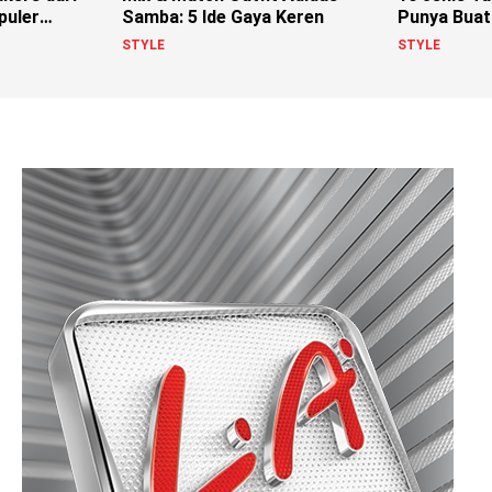
puler
Samba: 5 Ide Gaya Keren
Punya Buat
Lo
STYLE
STYLE