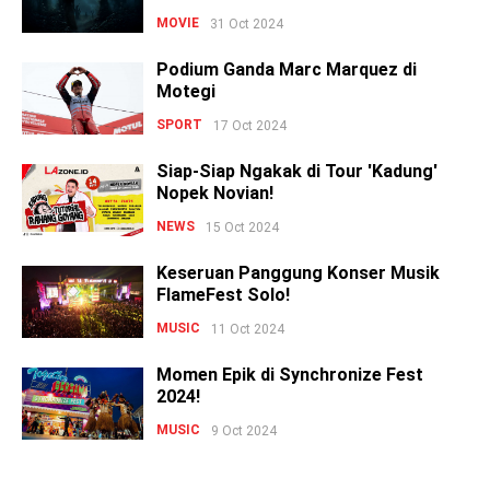
MOVIE
31 Oct 2024
Podium Ganda Marc Marquez di
Motegi
SPORT
17 Oct 2024
Siap-Siap Ngakak di Tour 'Kadung'
Nopek Novian!
NEWS
15 Oct 2024
Keseruan Panggung Konser Musik
FlameFest Solo!
MUSIC
11 Oct 2024
Momen Epik di Synchronize Fest
2024!
MUSIC
9 Oct 2024