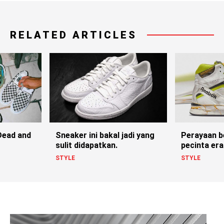
RELATED ARTICLES
Dead and
Sneaker ini bakal jadi yang
Perayaan b
sulit didapatkan.
pecinta era
STYLE
STYLE