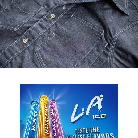
LOGIN
benefit
menarik