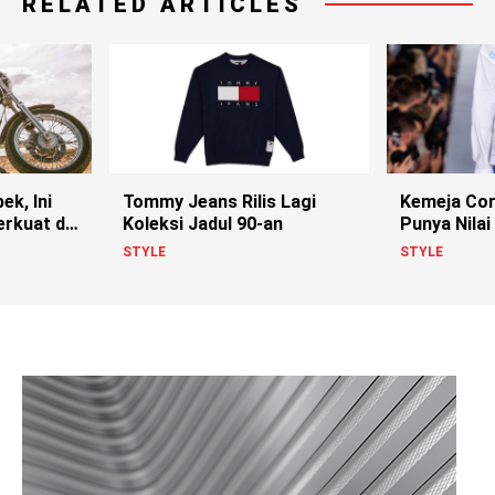
RELATED ARTICLES
ek, Ini
Tommy Jeans Rilis Lagi
Kemeja Cor
erkuat di
Koleksi Jadul 90-an
Punya Nilai
STYLE
STYLE