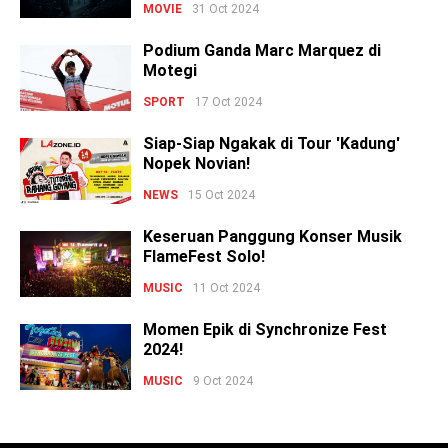
MOVIE
31 Oct 2024
Podium Ganda Marc Marquez di
Motegi
SPORT
17 Oct 2024
Siap-Siap Ngakak di Tour 'Kadung'
Nopek Novian!
NEWS
15 Oct 2024
Keseruan Panggung Konser Musik
FlameFest Solo!
MUSIC
11 Oct 2024
Momen Epik di Synchronize Fest
2024!
MUSIC
9 Oct 2024