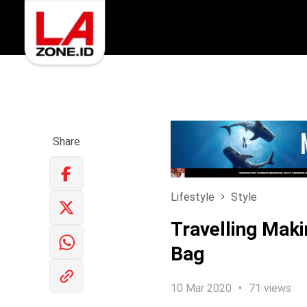
Share
Lifestyle
Style
Travelling Mak
Bag
10 Mar 2020
71 views