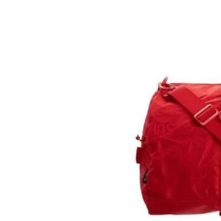
benefit
menarik