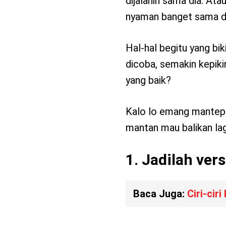
dijalanin sama dia. Atau
nyaman banget sama di
Hal-hal begitu yang bi
dicoba, semakin kepikir
yang baik?
Kalo lo emang mantep u
mantan mau balikan lag
1. Jadilah versi
Baca Juga:
Ciri-cir