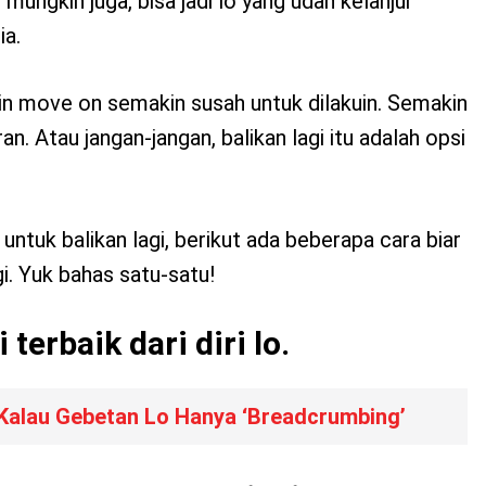
 mungkin juga, bisa jadi lo yang udah kelanjur
a.
kin move on semakin susah untuk dilakuin. Semakin
an. Atau jangan-jangan, balikan lagi itu adalah opsi
ntuk balikan lagi, berikut ada beberapa cara biar
i. Yuk bahas satu-satu!
 terbaik dari diri lo.
i Kalau Gebetan Lo Hanya ‘Breadcrumbing’