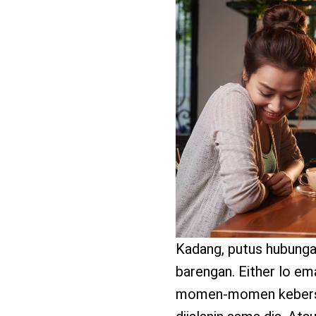
benefit
menarik
Kadang, putus hubunga
barengan. Either lo em
momen-momen kebersam