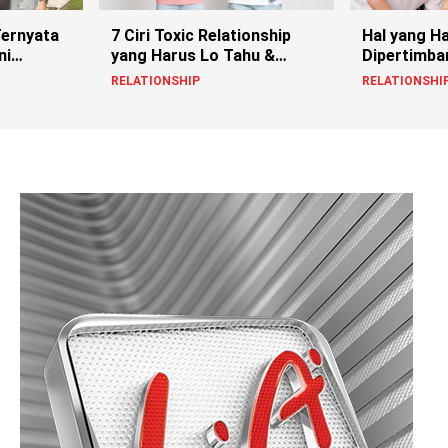
Ternyata
7 Ciri Toxic Relationship
Hal yang H
ni
yang Harus Lo Tahu &
Dipertimba
Ngatasinnya
Pacarin T
RELATIONSHIP
RELATIONSHI