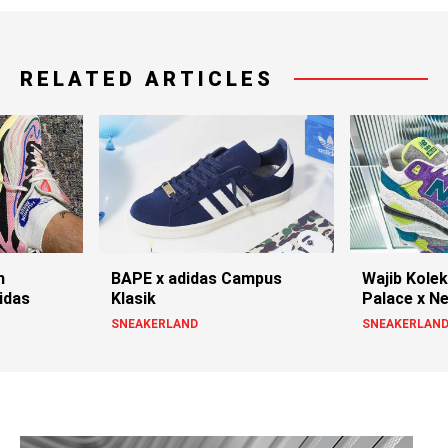
RELATED ARTICLES
n
BAPE x adidas Campus
Wajib Kolek
idas
Klasik
Palace x N
SNEAKERLAND
SNEAKERLAN