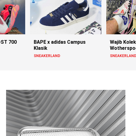
OST 700
BAPE x adidas Campus
Wajib Kolek
Klasik
Wotherspoo
SNEAKERLAND
SNEAKERLAN