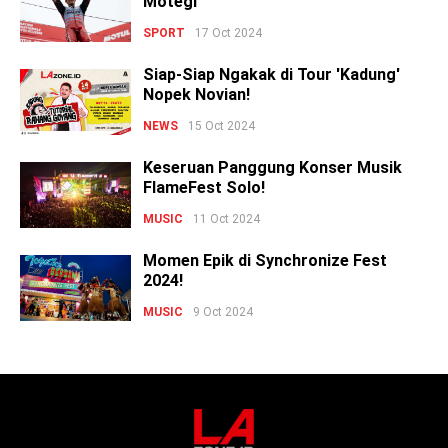
Motegi
SPORT
17 Oct 2024
Siap-Siap Ngakak di Tour 'Kadung'
Nopek Novian!
NEWS
15 Oct 2024
Keseruan Panggung Konser Musik
FlameFest Solo!
MUSIC
11 Oct 2024
Momen Epik di Synchronize Fest
2024!
MUSIC
9 Oct 2024