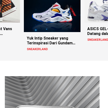
at Vans
ASICS GEL
Datang dal
Yuk Intip Sneaker yang
erin
Setelah 20
SNEAKERLAN
Terinspirasi Dari Gundam
Ini!
SNEAKERLAND