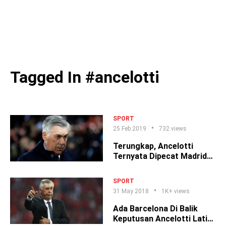
Tagged In #ancelotti
SPORT
25 Feb 2019
732 views
Terungkap, Ancelotti
Ternyata Dipecat Madrid
Karena Bale!
SPORT
31 May 2018
1K+ views
Ada Barcelona Di Balik
Keputusan Ancelotti Latih