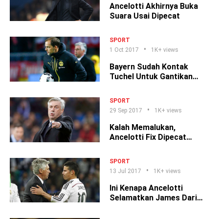
Ancelotti Akhirnya Buka
Suara Usai Dipecat
SPORT
1 Oct 2017
1K+ views
Bayern Sudah Kontak
Tuchel Untuk Gantikan
Ancelotti
SPORT
29 Sep 2017
1K+ views
Kalah Memalukan,
Ancelotti Fix Dipecat
Bayern Munchen!
SPORT
13 Jul 2017
1K+ views
Ini Kenapa Ancelotti
Selamatkan James Dari
Madrid