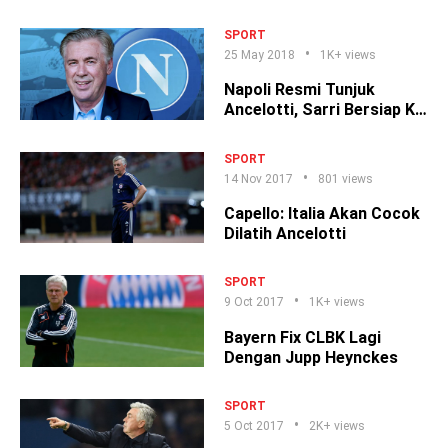
Napoli
SPORT
25 May 2018
1K+ views
Napoli Resmi Tunjuk
Ancelotti, Sarri Bersiap Ke
Chelsea
SPORT
14 Nov 2017
801 views
Capello: Italia Akan Cocok
Dilatih Ancelotti
SPORT
9 Oct 2017
1K+ views
Bayern Fix CLBK Lagi
Dengan Jupp Heynckes
SPORT
5 Oct 2017
2K+ views