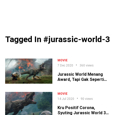
Tagged In #jurassic-world-3
MOVIE
7 Dec 2020
360 views
Jurassic World Menang
Award, Tapi Gak Seperti
yang Lo Kira
MOVIE
14 Jul 2020
90 views
Kru Positif Corona,
Syuting Jurassic World 3