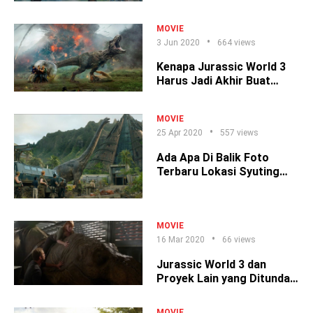
Lanjut Terus
MOVIE
3 Jun 2020
664 views
Kenapa Jurassic World 3
Harus Jadi Akhir Buat
Franchise Ini?
MOVIE
25 Apr 2020
557 views
Ada Apa Di Balik Foto
Terbaru Lokasi Syuting
Jurassic World?
MOVIE
16 Mar 2020
66 views
Jurassic World 3 dan
Proyek Lain yang Ditunda
Akibat Corona
MOVIE