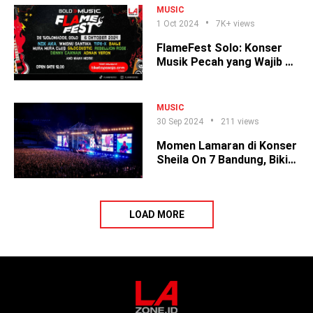
MUSIC
1 Oct 2024
7K+ views
FlameFest Solo: Konser
Musik Pecah yang Wajib Lo
Datengin!
MUSIC
30 Sep 2024
211 views
Momen Lamaran di Konser
Sheila On 7 Bandung, Bikin
Baper!
LOAD MORE