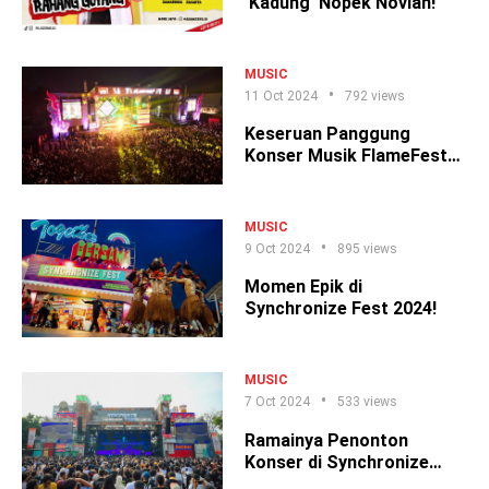
'Kadung' Nopek Novian!
MUSIC
11 Oct 2024
792 views
Keseruan Panggung
Konser Musik FlameFest
Solo!
MUSIC
9 Oct 2024
895 views
Momen Epik di
Synchronize Fest 2024!
MUSIC
7 Oct 2024
533 views
Ramainya Penonton
Konser di Synchronize
Fest Hari Ketiga