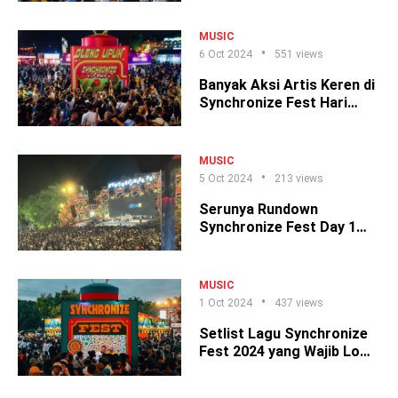
MUSIC
6 Oct 2024
551 views
Banyak Aksi Artis Keren di
Synchronize Fest Hari
Kedua!
MUSIC
5 Oct 2024
213 views
Serunya Rundown
Synchronize Fest Day 1
Bareng Bold Music
MUSIC
1 Oct 2024
437 views
Setlist Lagu Synchronize
Fest 2024 yang Wajib Lo
Hafal!