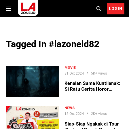
LOGIN
Tagged In #lazoneid82
MOVIE
31 Oct 2024
5K+ views
Kenalan Sama Kuntilanak:
Si Ratu Cerita Horor
Indonesia!
NEWS
15 Oct 2024
2K+ views
Siap-Siap Ngakak di Tour