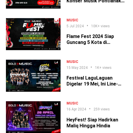
Konser Musik Pontianak
yang Dinanti!
MUSIC
5 Jul 2024
10K+ views
Flame Fest 2024 Siap
Guncang 5 Kota di
Indonesia
MUSIC
15 May 2024
1K+ views
Festival LaguLaguan
Digelar 19 Mei, Ini Line-
Upnya!
MUSIC
16 Apr 2024
259 views
HeyFest! Siap Hadirkan
Maliq Hingga Hindia