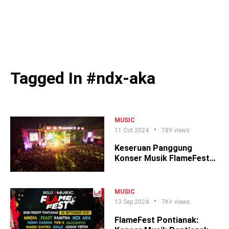
Tagged In #ndx-aka
MUSIC
11 Oct 2024
789 views
Keseruan Panggung
Konser Musik FlameFest
Solo!
MUSIC
13 Sep 2024
7K+ views
FlameFest Pontianak: