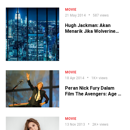
MOVIE
21 May 2014
587 views
Hugh Jackman: Akan
Menarik Jika Wolverine
Masuk The Avengers
MOVIE
18 Apr 2014
1K+ views
Peran Nick Fury Dalam
Film The Avengers: Age Of
Ultron
MOVIE
13 Nov 2013
2K+ views