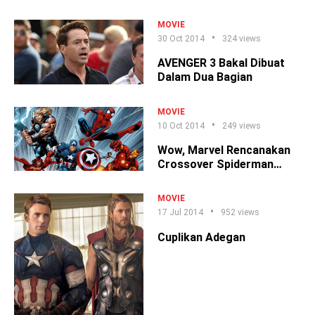
MOVIE
30 Oct 2014
324 views
AVENGER 3 Bakal Dibuat
Dalam Dua Bagian
MOVIE
10 Oct 2014
249 views
Wow, Marvel Rencanakan
Crossover Spiderman
Dengan Avenger
MOVIE
17 Jul 2014
952 views
Cuplikan Adegan