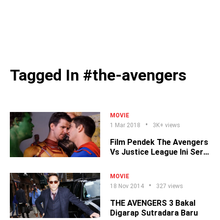
Tagged In #the-avengers
MOVIE
1 Mar 2018
3K+ views
Film Pendek The Avengers
Vs Justice League Ini Seru
& Kocak Abis!
MOVIE
18 Nov 2014
327 views
THE AVENGERS 3 Bakal
Digarap Sutradara Baru