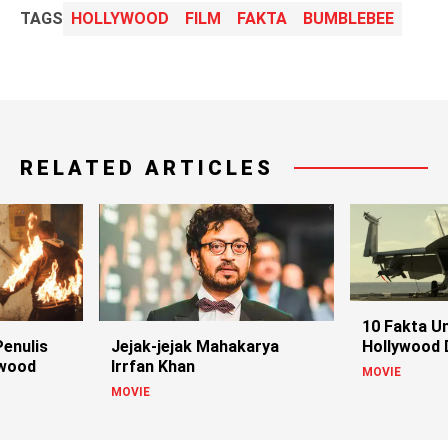
TAGS
HOLLYWOOD
FILM
FAKTA
BUMBLEBEE
RELATED ARTICLES
10 Fakta Un
Hollywood 
Penulis
Jejak-jejak Mahakarya
ywood
Irrfan Khan
MOVIE
MOVIE