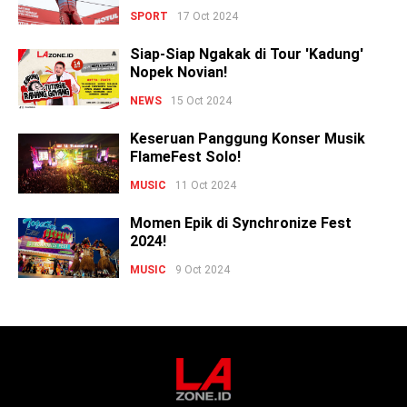
SPORT
17 Oct 2024
Siap-Siap Ngakak di Tour 'Kadung'
Nopek Novian!
NEWS
15 Oct 2024
Keseruan Panggung Konser Musik
FlameFest Solo!
MUSIC
11 Oct 2024
Momen Epik di Synchronize Fest
2024!
MUSIC
9 Oct 2024