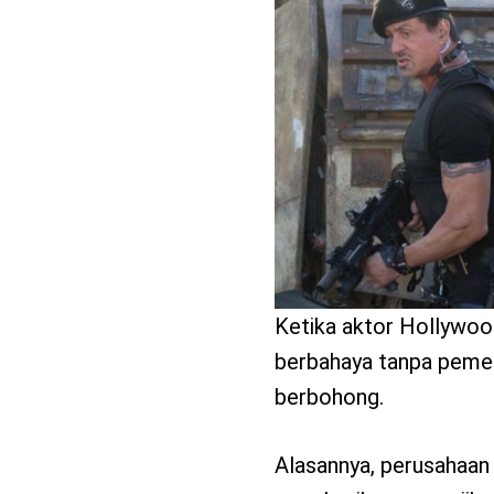
benefit
menarik
Ketika aktor Hollywo
berbahaya tanpa pemer
berbohong.
Alasannya, perusahaan