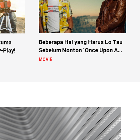
Beberapa Hal yang Harus Lo Tau
 Cuma
Sebelum Nonton ‘Once Upon A
-Play!
Time In Hollywood’
MOVIE