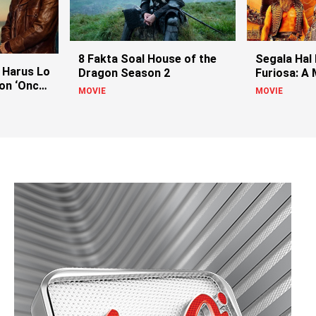
8 Fakta Soal House of the
Segala Hal
 Harus Lo
Dragon Season 2
Furiosa: A
on ‘Once
MOVIE
MOVIE
llywood’