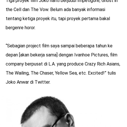
Tiga proyek film Joko nanti berjudul Impetigore, Ghost in
the Cell dan The Vow. Belum ada banyak informasi
tentang ketiga proyek itu, tapi proyek pertama bakal
bergenre horor.
“Sebagian project film saya sampai beberapa tahun ke
depan [akan bekerja sama] dengan Ivanhoe Pictures, film
company berpusat di L.A. yang produce Crazy Rich Asians,
The Wailing, The Chaser, Yellow Sea, etc. Excited!” tulis
Joko Anwar di Twitter.