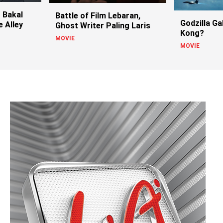
 Bakal
Battle of Film Lebaran,
Godzilla G
 Alley
Ghost Writer Paling Laris
Kong?
MOVIE
MOVIE