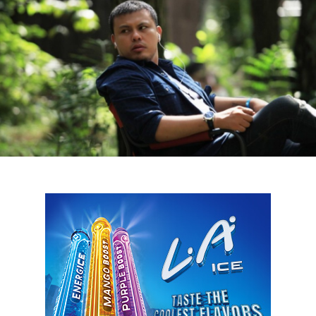
LOGIN
benefit
menarik