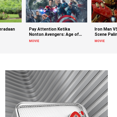
eradaan
Pay Attention Ketika
Iron Man VS
Nonton Avengers: Age of
Scene Pali
Ultron
Avengers: 
MOVIE
MOVIE