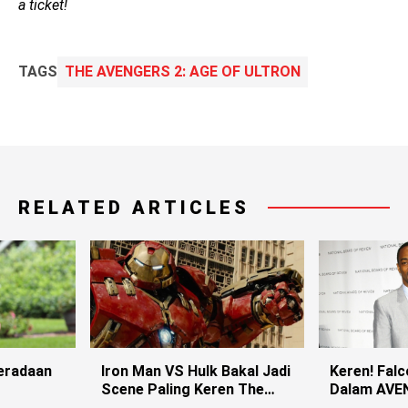
a ticket!
TAGS
THE AVENGERS 2: AGE OF ULTRON
RELATED ARTICLES
eradaan
Iron Man VS Hulk Bakal Jadi
Keren! Fal
Scene Paling Keren The
Dalam AVE
Avengers: Ultron
ULTRON