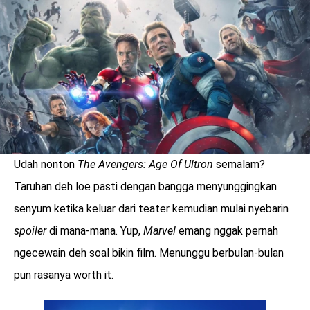
LOGIN
Udah nonton
The Avengers: Age Of Ultron
semalam?
Taruhan deh loe pasti dengan bangga menyunggingkan
senyum ketika keluar dari teater kemudian mulai nyebarin
spoiler
di mana-mana. Yup,
Marvel
emang nggak pernah
ngecewain deh soal bikin film. Menunggu berbulan-bulan
benefit
pun rasanya worth it.
menarik