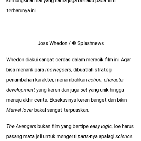
kemungkinan hal yang sama juga berlaku pada film
terbarunya ini.
Joss Whedon / © Splashnews
Whedon diakui sangat cerdas dalam meracik film ini. Agar
bisa menarik para
moviegoers,
dibuatlah strategi
penambahan karakter, menambahkan
action, character
development
yang keren dan juga
set
yang unik hingga
menuju akhir cerita. Eksekusinya keren banget dan bikin
Marvel lover
bakal sangat terpuaskan.
The Avengers
bukan film yang bertipe
easy logic
, loe harus
pasang mata jeli untuk mengerti
parts-
nya apalagi
science.