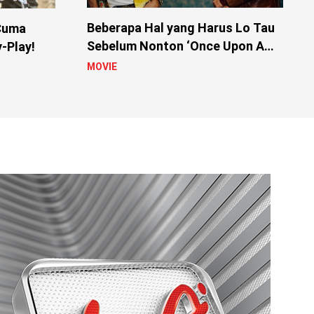
Beberapa Hal yang Harus Lo Tau
 Cuma
Sebelum Nonton ‘Once Upon A
-Play!
Time In Hollywood’
MOVIE