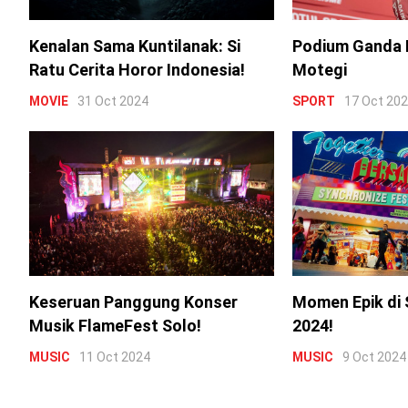
Kenalan Sama Kuntilanak: Si
Podium Ganda 
Ratu Cerita Horor Indonesia!
Motegi
MOVIE
31 Oct 2024
SPORT
17 Oct 20
Keseruan Panggung Konser
Momen Epik di 
Musik FlameFest Solo!
2024!
MUSIC
11 Oct 2024
MUSIC
9 Oct 2024