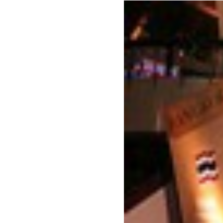
benefit
menarik