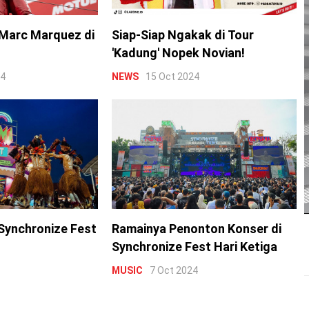
Marc Marquez di
Siap-Siap Ngakak di Tour
'Kadung' Nopek Novian!
24
NEWS
15 Oct 2024
Synchronize Fest
Ramainya Penonton Konser di
Synchronize Fest Hari Ketiga
MUSIC
7 Oct 2024