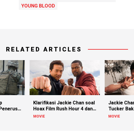
YOUNG BLOOD
RELATED ARTICLES
p
Klarifikasi Jackie Chan soal
Jackie Cha
 Penerus
Hoax Film Rush Hour 4 dan
Tucker Baka
Karate Kids 2
Hour 4
MOVIE
MOVIE