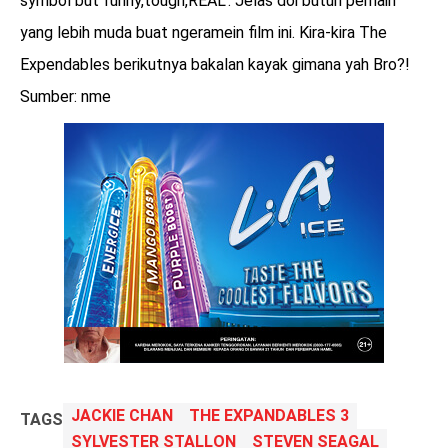
symbol but funny,tough,REAL". Jelas doi butuh pemain
yang lebih muda buat ngeramein film ini. Kira-kira The
Expendables berikutnya bakalan kayak gimana yah Bro?!
Sumber: nme
JACKIE CHAN
THE EXPANDABLES 3
TAGS
SYLVESTER STALLON
STEVEN SEAGAL