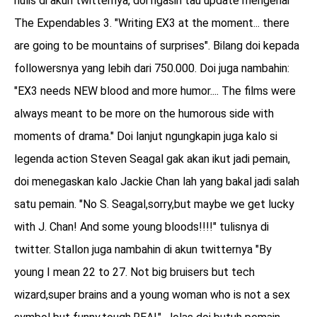
nulis di akun twitternya, doi ngasih tau update mengenai
The Expendables 3. "Writing EX3 at the moment... there
are going to be mountains of surprises". Bilang doi kepada
followersnya yang lebih dari 750.000. Doi juga nambahin:
"EX3 needs NEW blood and more humor.... The films were
always meant to be more on the humorous side with
moments of drama." Doi lanjut ngungkapin juga kalo si
legenda action Steven Seagal gak akan ikut jadi pemain,
doi menegaskan kalo Jackie Chan lah yang bakal jadi salah
satu pemain. "No S. Seagal,sorry,but maybe we get lucky
with J. Chan! And some young bloods!!!!" tulisnya di
twitter. Stallon juga nambahin di akun twitternya "By
young I mean 22 to 27. Not big bruisers but tech
wizard,super brains and a young woman who is not a sex