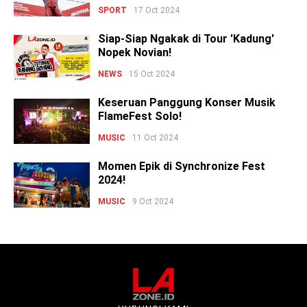
SPORT
17 Oct 2024
Siap-Siap Ngakak di Tour 'Kadung'
Nopek Novian!
NEWS
15 Oct 2024
Keseruan Panggung Konser Musik
FlameFest Solo!
MUSIC
11 Oct 2024
Momen Epik di Synchronize Fest
2024!
MUSIC
9 Oct 2024