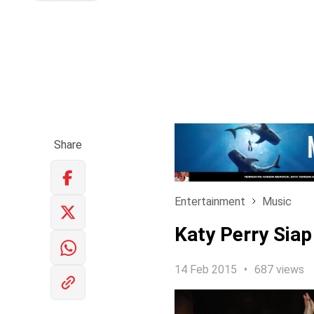
Share
Entertainment
Music
Katy Perry Sia
14 Feb 2015
687 views