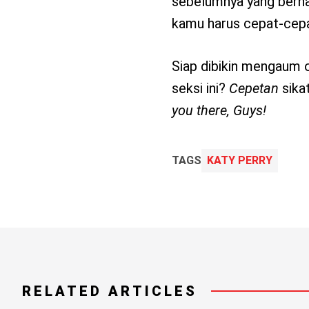
sebelumnya yang berhas
kamu harus cepat-cepa
Siap dibikin mengaum o
seksi ini?
Cepetan
sikat
you there, Guys!
TAGS
KATY PERRY
RELATED ARTICLES