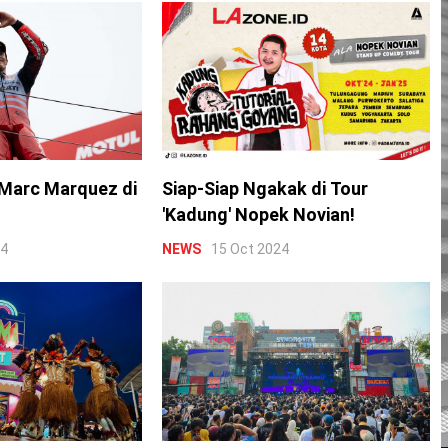
Marc Marquez di
Siap-Siap Ngakak di Tour
'Kadung' Nopek Novian!
24
NEWS
15 Oct 2024