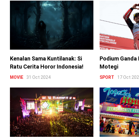
Kenalan Sama Kuntilanak: Si
Podium Ganda 
Ratu Cerita Horor Indonesia!
Motegi
MOVIE
31 Oct 2024
SPORT
17 Oct 20