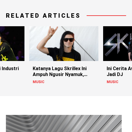
RELATED ARTICLES
Ini Cerita 
 Industri
Katanya Lagu Skrillex Ini
Jadi DJ
Ampuh Ngusir Nyamuk,
Bener Gak Sih?
MUSIC
MUSIC