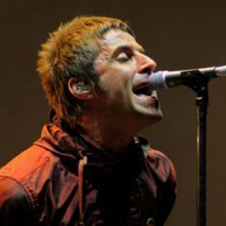
LOGIN
benefit
menarik