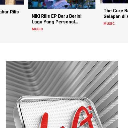
The Cure Ba
bar Rilis
NIKI Rilis EP Baru Berisi
Gelapan di
Lagu Yang Personal
Terbaruny
MUSIC
Banget!
MUSIC