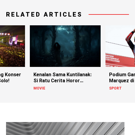
RELATED ARTICLES
g Konser
Kenalan Sama Kuntilanak:
Podium Ga
olo!
Si Ratu Cerita Horor
Marquez di
Indonesia!
MOVIE
SPORT