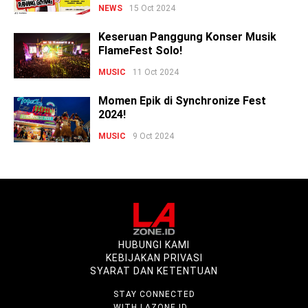
NEWS
15 Oct 2024
Keseruan Panggung Konser Musik
FlameFest Solo!
MUSIC
11 Oct 2024
Momen Epik di Synchronize Fest
2024!
MUSIC
9 Oct 2024
HUBUNGI KAMI
KEBIJAKAN PRIVASI
SYARAT DAN KETENTUAN
STAY CONNECTED
WITH LAZONE.ID