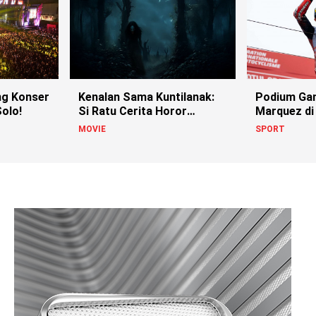
g Konser
Kenalan Sama Kuntilanak:
Podium Ga
olo!
Si Ratu Cerita Horor
Marquez di
Indonesia!
MOVIE
SPORT