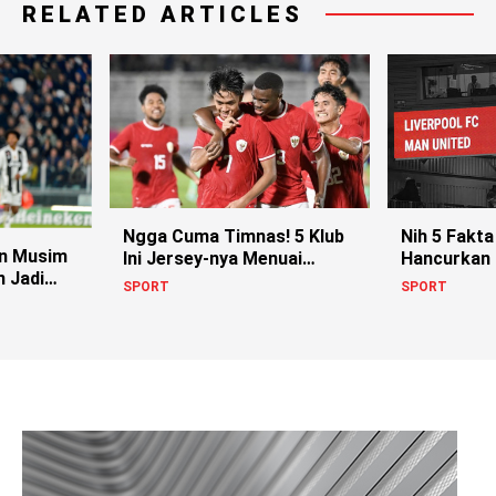
RELATED ARTICLES
Ngga Cuma Timnas! 5 Klub
Nih 5 Fakta
an Musim
Ini Jersey-nya Menuai
Hancurkan
n Jadi
Kontroversi!
SPORT
SPORT