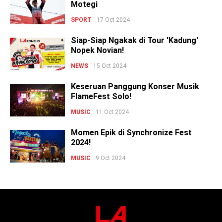
Motegi
SPORT
17 Oct 2024
Siap-Siap Ngakak di Tour 'Kadung'
Nopek Novian!
NEWS
15 Oct 2024
Keseruan Panggung Konser Musik
FlameFest Solo!
MUSIC
11 Oct 2024
Momen Epik di Synchronize Fest
2024!
MUSIC
9 Oct 2024