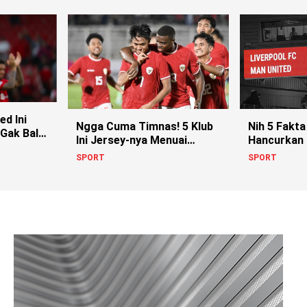
ed Ini
Ngga Cuma Timnas! 5 Klub
Nih 5 Fakta
 Gak Balik
Ini Jersey-nya Menuai
Hancurkan
Kontroversi!
SPORT
SPORT