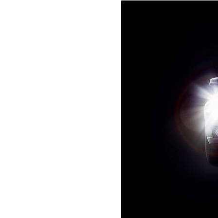
benefit
menarik