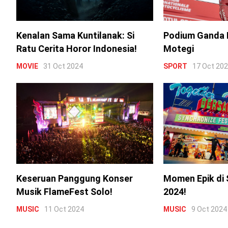
Kenalan Sama Kuntilanak: Si
Podium Ganda 
Ratu Cerita Horor Indonesia!
Motegi
MOVIE
31 Oct 2024
SPORT
17 Oct 20
Keseruan Panggung Konser
Momen Epik di 
Musik FlameFest Solo!
2024!
MUSIC
11 Oct 2024
MUSIC
9 Oct 2024