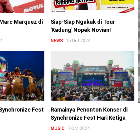
Marc Marquez di
Siap-Siap Ngakak di Tour
'Kadung' Nopek Novian!
24
NEWS
15 Oct 2024
Synchronize Fest
Ramainya Penonton Konser di
Synchronize Fest Hari Ketiga
MUSIC
7 Oct 2024