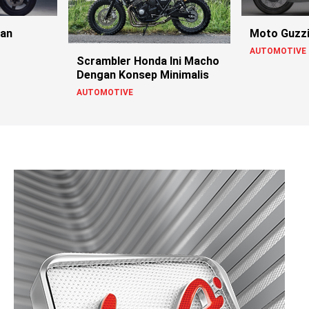
man
Moto Guzzi 
AUTOMOTIVE
Scrambler Honda Ini Macho
Dengan Konsep Minimalis
AUTOMOTIVE