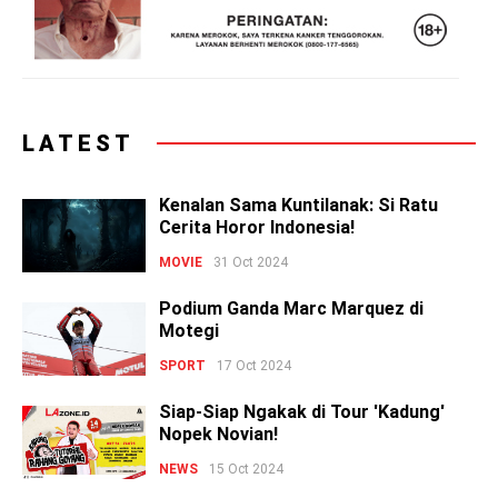
LATEST
Kenalan Sama Kuntilanak: Si Ratu
Cerita Horor Indonesia!
MOVIE
31 Oct 2024
Podium Ganda Marc Marquez di
Motegi
SPORT
17 Oct 2024
Siap-Siap Ngakak di Tour 'Kadung'
Nopek Novian!
NEWS
15 Oct 2024