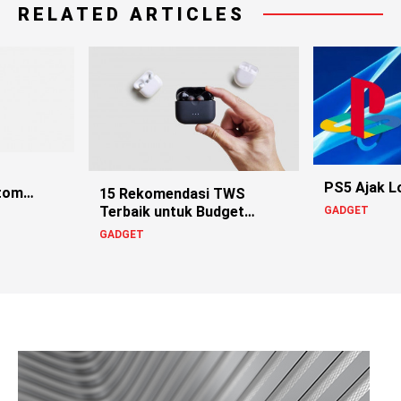
RELATED ARTICLES
PS5 Ajak L
stom
15 Rekomendasi TWS
Terbaik untuk Budget
GADGET
Rakyat hingga Sultan
GADGET