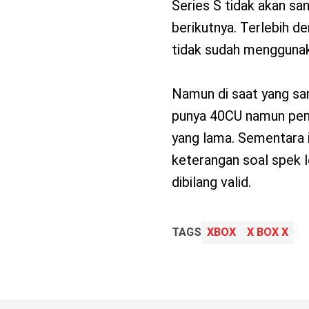
Series S tidak akan sa
berikutnya. Terlebih d
tidak sudah mengguna
Namun di saat yang sa
punya 40CU namun pem
yang lama. Sementara 
keterangan soal spek l
dibilang valid.
TAGS
XBOX
X BOX X