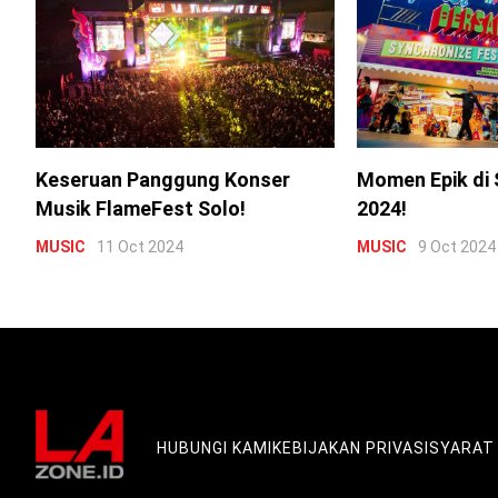
Keseruan Panggung Konser
Momen Epik di 
Musik FlameFest Solo!
2024!
MUSIC
11 Oct 2024
MUSIC
9 Oct 2024
HUBUNGI KAMI
KEBIJAKAN PRIVASI
SYARAT