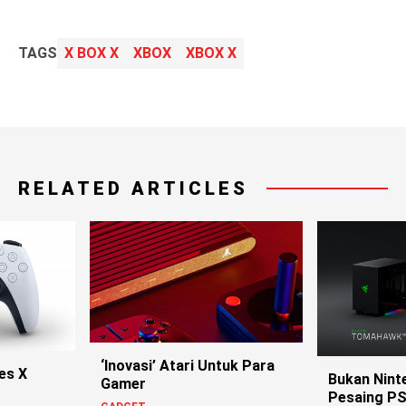
TAGS
X BOX X
XBOX
XBOX X
RELATED ARTICLES
‘Inovasi’ Atari Untuk Para
es X
Bukan Ninte
Gamer
?
Pesaing PS