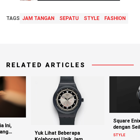
TAGS
JAM TANGAN
SEPATU
STYLE
FASHION
RELATED ARTICLES
Square Eni
a Ini,
dengan Sei
yang
Yuk Lihat Beberapa
Sambut Rem
STYLE
n!
Kolaborasi Unik Jam
Fantasy VII