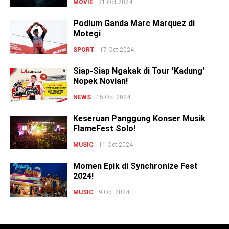
MOVIE
31 Oct 2024
Podium Ganda Marc Marquez di
Motegi
SPORT
17 Oct 2024
Siap-Siap Ngakak di Tour 'Kadung'
Nopek Novian!
NEWS
15 Oct 2024
Keseruan Panggung Konser Musik
FlameFest Solo!
MUSIC
11 Oct 2024
Momen Epik di Synchronize Fest
2024!
MUSIC
9 Oct 2024