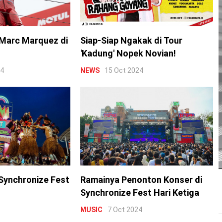
Marc Marquez di
Siap-Siap Ngakak di Tour
'Kadung' Nopek Novian!
24
NEWS
15 Oct 2024
Synchronize Fest
Ramainya Penonton Konser di
Synchronize Fest Hari Ketiga
MUSIC
7 Oct 2024