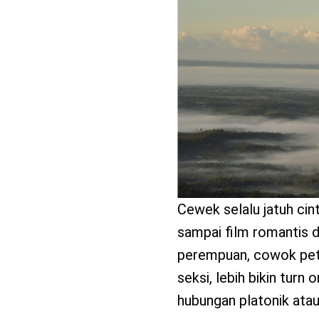
benefit
menarik
Cewek selalu jatuh cin
sampai film romantis d
perempuan, cowok petua
seksi, lebih bikin turn 
hubungan platonik atau