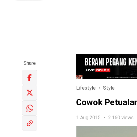
Share
Lifestyle
Style
Cowok Petuala
1 Aug 2015
2.160 views