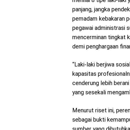
panjang, jangka pendek 
pemadam kebakaran pe
pegawai administrasi s
mencerminan tingkat ke
demi penghargaan finans
“Laki-laki berjiwa sos
kapasitas profesional
cenderung lebih berani
yang sesekali mengambi
Menurut riset ini, per
sebagai bukti kemampu
sumber yang dibutuhka