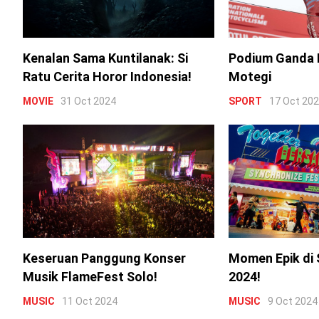
Kenalan Sama Kuntilanak: Si
Podium Ganda 
Ratu Cerita Horor Indonesia!
Motegi
MOVIE
31 Oct 2024
SPORT
17 Oct 20
Keseruan Panggung Konser
Momen Epik di 
Musik FlameFest Solo!
2024!
MUSIC
11 Oct 2024
MUSIC
9 Oct 2024