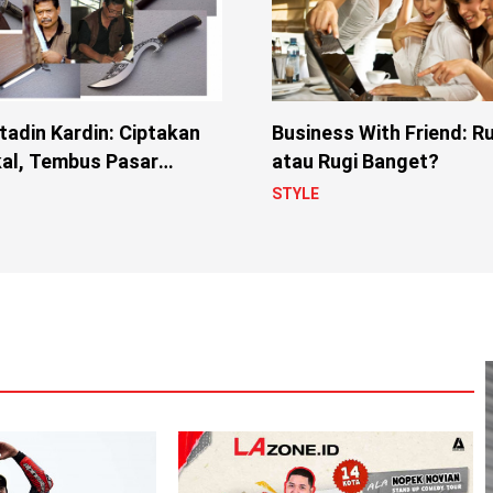
adin Kardin: Ciptakan
Business With Friend: Ru
kal, Tembus Pasar
atau Rugi Banget?
onal
STYLE