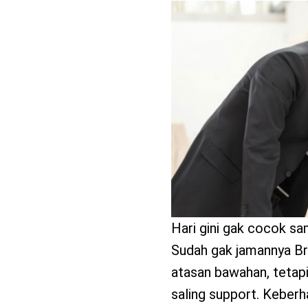
benefit
menarik
Hari gini gak cocok s
Sudah gak jamannya Br
atasan bawahan, tetap
saling support. Keberh