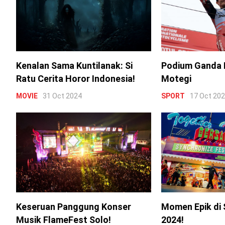
Kenalan Sama Kuntilanak: Si
Podium Ganda 
Ratu Cerita Horor Indonesia!
Motegi
MOVIE
31 Oct 2024
SPORT
17 Oct 20
Keseruan Panggung Konser
Momen Epik di 
Musik FlameFest Solo!
2024!