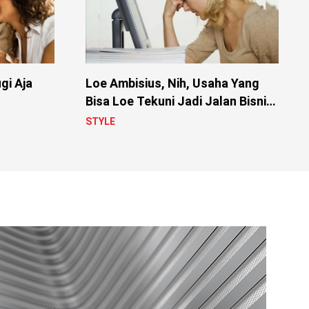
gi Aja
Loe Ambisius, Nih, Usaha Yang
Bisa Loe Tekuni Jadi Jalan Bisnis
Loe
STYLE