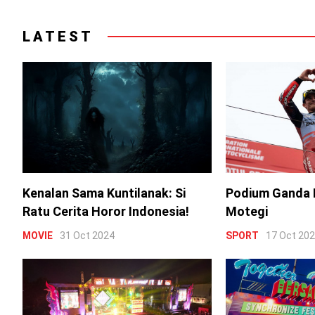
LATEST
Kenalan Sama Kuntilanak: Si
Podium Ganda 
Ratu Cerita Horor Indonesia!
Motegi
MOVIE
31 Oct 2024
SPORT
17 Oct 20