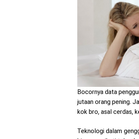
benefit
menarik
Bocornya data penggun
jutaan orang pening. J
kok bro, asal cerdas,
Teknologi dalam gengga