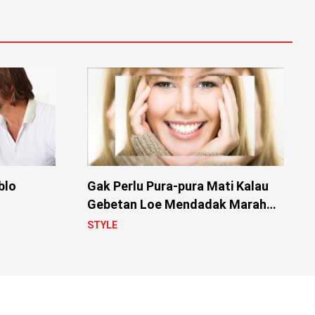
blo
Gak Perlu Pura-pura Mati Kalau
Gebetan Loe Mendadak Marah
Gak Jelas
STYLE