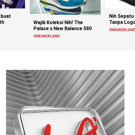
 buat
Nih Sepatu
th
Tanpa Logo
Wajib Koleksi Nih! The
Palace x New Balance 580
SNEAKERLAN
SNEAKERLAND