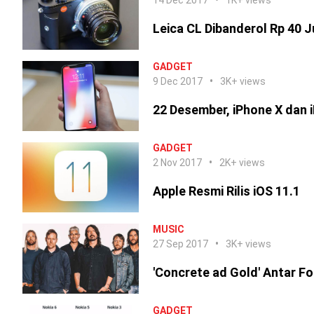
14 Dec 2017
1K+ views
Leica CL Dibanderol Rp 40 J
GADGET
9 Dec 2017
3K+ views
22 Desember, iPhone X dan i
GADGET
2 Nov 2017
2K+ views
Apple Resmi Rilis iOS 11.1
MUSIC
27 Sep 2017
3K+ views
'Concrete ad Gold' Antar Fo
GADGET