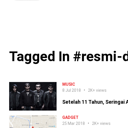
Tagged In #resmi-di
MUSIC
8 Jul 2018
2K+ views
Setelah 11 Tahun, Seringai A
GADGET
25 Mar 2018
2K+ views