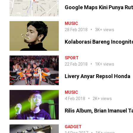
Google Maps Kini Punya Rut
MUSIC
28 Feb 2018
3K+ views
Kolaborasi Bareng Incognito, 
SPORT
22 Feb 2018
1K+ views
Livery Anyar Repsol Honda
MUSIC
4 Feb 2018
2K+ views
Rilis Album, Brian Imanuel 
GADGET