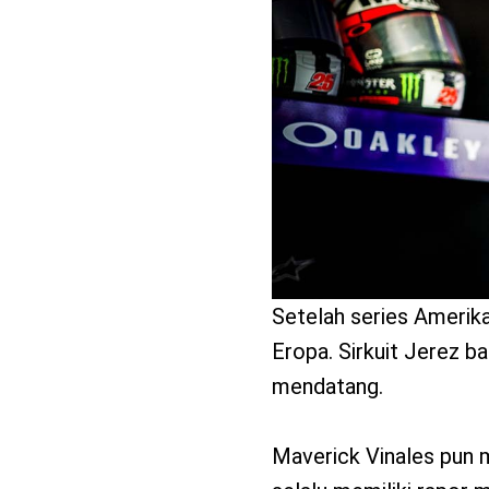
benefit
menarik
Setelah series Amerik
Eropa. Sirkuit Jerez b
mendatang.
Maverick Vinales pun m