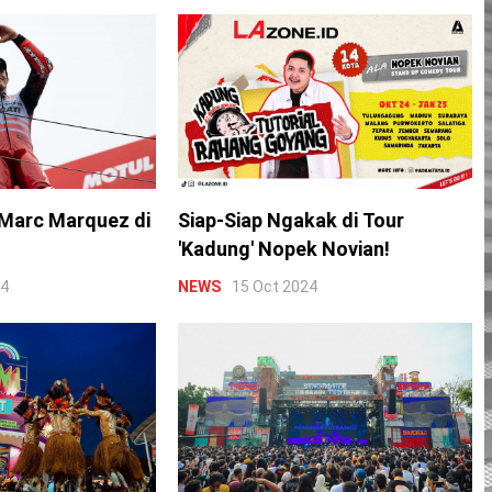
Marc Marquez di
Siap-Siap Ngakak di Tour
'Kadung' Nopek Novian!
24
NEWS
15 Oct 2024