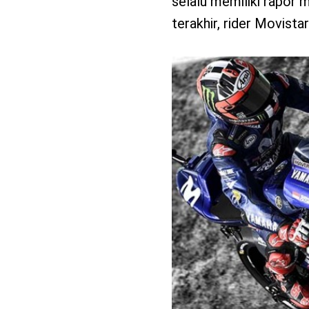
selalu memiliki rapor 
terakhir, rider Movist