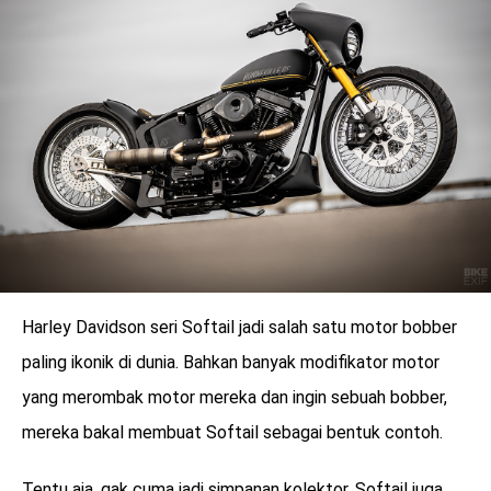
Harley Davidson seri Softail jadi salah satu motor bobber
paling ikonik di dunia. Bahkan banyak modifikator motor
benefit
yang merombak motor mereka dan ingin sebuah bobber,
menarik
mereka bakal membuat Softail sebagai bentuk contoh.
Tentu aja, gak cuma jadi simpanan kolektor, Softail juga