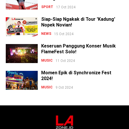
SPORT
17 Oct 2024
Siap-Siap Ngakak di Tour 'Kadung'
Nopek Novian!
NEWS
15 Oct 2024
Keseruan Panggung Konser Musik
FlameFest Solo!
MUSIC
11 Oct 2024
Momen Epik di Synchronize Fest
2024!
MUSIC
9 Oct 2024