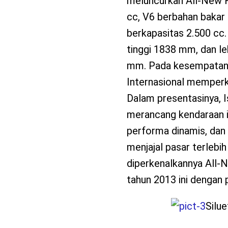
meluncurkan All-New RC
cc, V6 berbahan bakar 
berkapasitas 2.500 cc
tinggi 1838 mm, dan l
mm. Pada kesempatan i
Internasional memperke
Dalam presentasinya, 
merancang kendaraan in
performa dinamis, dan
menjajal pasar terlebi
diperkenalkannya All-N
tahun 2013 ini dengan p
Silue