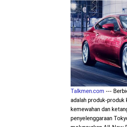
benefit
menarik
Talkmen.com
--- Berb
adalah produk-produk
kemewahan dan ketang
penyelenggaraan Toky